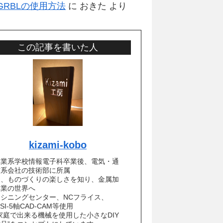
erGRBLの使用方法
に
おきた
より
この記事を書いた人
kizami-kobo
工業系学校情報電子科卒業後、電気・通
信系会社の技術部に所属
後、ものづくりの楽しさを知り、金属加
工業の世界へ
マシニングセンター、NCフライス、
ISI-5軸CAD-CAM等使用
家庭で出来る機械を使用した小さなDIY