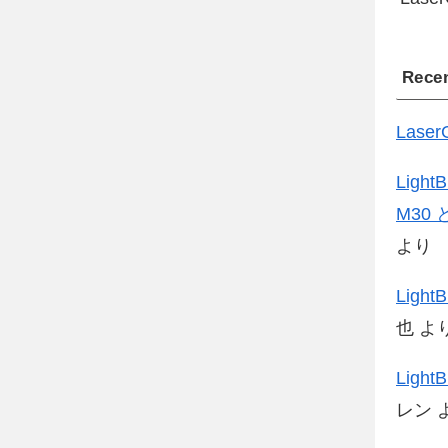
Rece
Las
Lig
M30 と
より
Lig
也
よ
Lig
レン