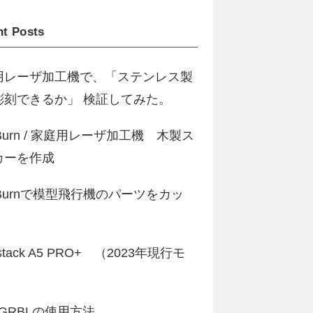
t Posts
用レーザ加工機で、「ステンレス製
彫刻できるか」 検証してみた。
htBurn / 家庭用レーザ加工機 木製ス
カーを作成
htBurnで模型飛行機のパーツをカッ
stack A5 PRO+ （2023年現行モ
）
erGRBLの使用方法