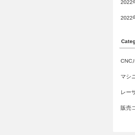
202
202
Categ
CNC
マシ
レー
販売