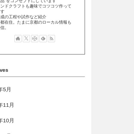
作品”をコンセプトにしています
ハンドクラフトも趣味でコツコツ作って
ます
作成の工程や試作など紹介
京都在住。たまに京都のローカル情報も
発信。
ves
3年5月
年11月
年10月