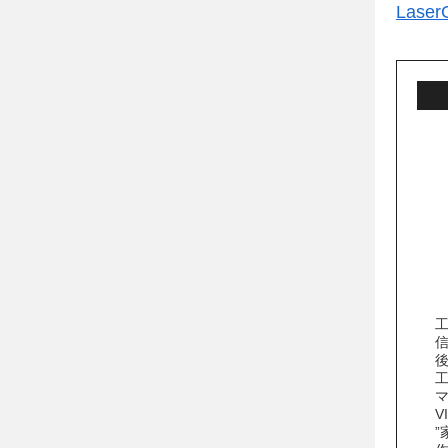
Las
V
”