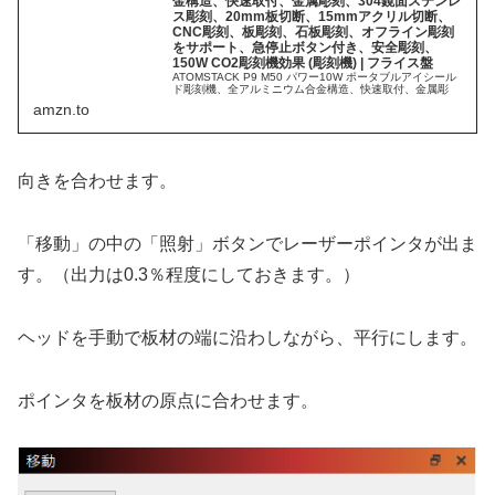
金構造、快速取付、金属彫刻、304鏡面ステンレ
ス彫刻、20mm板切断、15mmアクリル切断、
CNC彫刻、板彫刻、石板彫刻、オフライン彫刻
をサポート、急停止ボタン付き、安全彫刻、
150W CO2彫刻機効果 (彫刻機) | フライス盤
ATOMSTACK P9 M50 パワー10W ポータブルアイシール
ド彫刻機、全アルミニウム合金構造、快速取付、金属彫
刻、304鏡面ステンレス彫刻、20mm板切断、15mmアクリ
amzn.to
ル切断、CNC彫刻、板彫刻、石板彫刻、オフライン彫刻を
サポート、急停止ボタン付き、安全彫刻、150W CO2彫刻
機効果 (彫刻機)がフライス盤...
向きを合わせます。
「移動」の中の「照射」ボタンでレーザーポインタが出ま
す。（出力は0.3％程度にしておきます。）
ヘッドを手動で板材の端に沿わしながら、平行にします。
ポインタを板材の原点に合わせます。