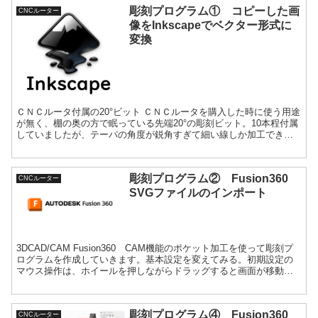
彫刻プログラム① コピーした画
CNCルーター
像をInkscapeでベクター形式に
変換
ＣＮＣルータ付属の20°ビット ＣＮＣルータを購入した時に使う用途
が無く、棚の奥の方で眠っている先端20°の彫刻ビット。10本程付属
していましたが、テーパの角度が鋭角すぎて細い線しか加工できま
せん。深さ1ｍｍ入れても幅が0.35mmの線です...
彫刻プログラム② Fusion360
CNCルーター
SVGファイルのインポート
3DCAD/CAM Fusion360 CAM機能のポケット加工を使って彫刻プ
ログラムを作成していきます。基本設定を変えてみる。初期設定の
マウス操作は、ホイールを押しながらドラッグすると画面が移動す
る設定となっています。私はホイールを押しながらドラッグすると
ビュー回転が変わって欲しい派です。
彫刻プログラム④ Fusion360
CNCルーター