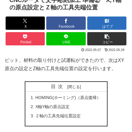
CNCルータで文字彫刻加工 準備② X,Y軸
の原点設定とＺ軸の工具先端位置
X
Facebook
はてブ
Pocket
LINE
コピー
2022.05.07
2022.05.29
ビット、材料の取り付けと試運転ができたので、次はXY
原点の設定とZ軸の工具先端位置の設定を行います。
目次
HOMING(ホーミング)（原点復帰）
X軸Y軸の原点設定
Ｚ軸の工具先端位置設定