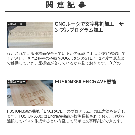
関連記事
CNCルータで文字彫刻加工 サ
CNCルーター
ンプルプログラム加工
設定されている座標値が合っているかの確認 これは絶対に確認して
ください。 X,Y,Z各軸の移動をJOGボタンのSTEP 1程度で原点ま
で移動していき、座標値が合っているかを見ておきます。 X,Yの原
点、Ｚ軸もビット先端が上空1mmで下のよう...
FUSION360 ENGRAVE機能
CNCルーター
FUSION360の機能「ENGRAVE」のプログラム、加工方法を紹介し
ます。FUSION360にはEngrave機能が標準搭載されており、形状を
選択してパスを作成するという至って簡単に文字彫刻ができます。