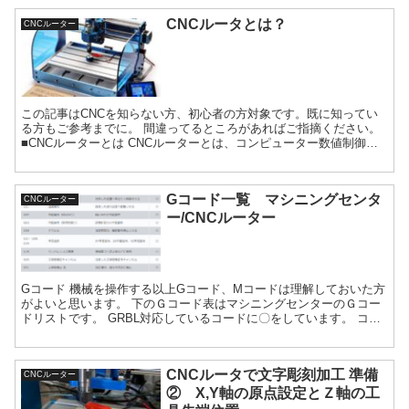
CNCルータとは？
CNCルーター
この記事はCNCを知らない方、初心者の方対象です。既に知ってい
る方もご参考までに。 間違ってるところがあればご指摘ください。
■CNCルーターとは CNCルーターとは、コンピューター数値制御
（Computer Numerical Contr...
Gコード一覧 マシニングセンタ
CNCルーター
ー/CNCルーター
Gコード 機械を操作する以上Gコード、Mコードは理解しておいた方
がよいと思います。 下のＧコード表はマシニングセンターのＧコー
ドリストです。 GRBL対応しているコードに〇をしています。 コー
ド機能機能説明GRBL対応G00位置決め指令した...
CNCルータで文字彫刻加工 準備
CNCルーター
② X,Y軸の原点設定とＺ軸の工