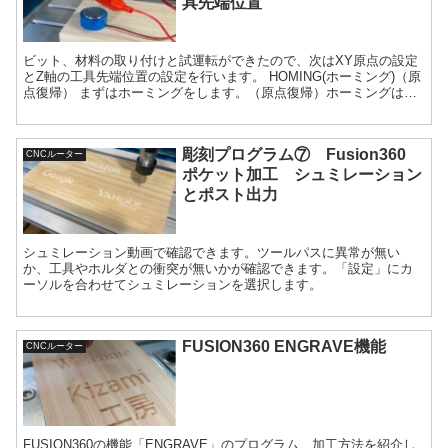
具先端位置
ビット、材料の取り付けと試運転ができたので、次はXY原点の設定
とZ軸の工具先端位置の設定を行います。 HOMING(ホーミング)（原
点復帰） まずはホーミングをします。（原点復帰）ホーミングは電
源を立ち上げた時は必須となります。 家マークの...
彫刻プログラム⑦ Fusion360
CNCルーター
ポケット加工 シュミレーション
とポスト出力
シュミレーション動画で確認できます。ツールパスに異常が無い
か、工具やホルダとの衝突が無いかが確認できます。「設定」にカ
ーソルを合わせてシュミレーションを選択します。
FUSION360 ENGRAVE機能
CNCルーター
FUSION360の機能「ENGRAVE」のプログラム、加工方法を紹介し